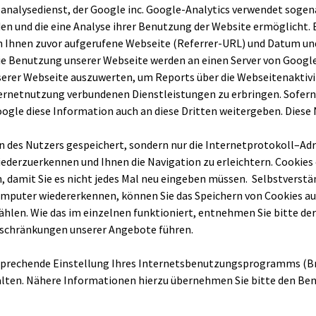
nalysedienst, der Google inc. Google-Analytics verwendet sogena
en und die eine Analyse ihrer Benutzung der Website ermöglicht.
n Ihnen zuvor aufgerufene Webseite (Referrer-URL) und Datum und
ie Benutzung unserer Webseite werden an einen Server von Google
serer Webseite auszuwerten, um Reports über die Webseitenaktivi
rnetnutzung verbundenen Dienstleistungen zu erbringen. Sofern d
oogle diese Information auch an diese Dritten weitergeben. Dies
 des Nutzers gespeichert, sondern nur die Internetprotokoll–Adr
derzuerkennen und Ihnen die Navigation zu erleichtern. Cookies e
, damit Sie es nicht jedes Mal neu eingeben müssen. Selbstverst
mputer wiedererkennen, können Sie das Speichern von Cookies auf 
len. Wie das im einzelnen funktioniert, entnehmen Sie bitte der
inschränkungen unserer Angebote führen.
ntsprechende Einstellung Ihres Internetsbenutzungsprogramms (Br
alten. Nähere Informationen hierzu übernehmen Sie bitte den Be